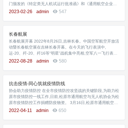
门颁发的《特定类无人机试运行批准函》和《通用航空企业经
营许可证》（以下简称“批准函”和“许可证”）,该审定结果意味
2023-02-26
admin
547
着美团无人机具备了成为一家城市级货运航空公司的资质能力,
初步开启商业化运营等工作。 无人机配送一马当先背后,是本地
强大无人机产业生态。综观全球,具备“无人机”全产业链生
长春航展
长春航展开幕 2022年8月26日,吉林长春。中国空军航空开放活
动暨长春航空展在吉林长春开幕。在今天的飞行表演中,
运-20、歼-20、歼16等“明星”战机集中亮相,空军八一飞行表演
队也带来精彩绝伦的空中展示 2022年8月26日,吉林长春。中国
2022-08-28
admin
580
空军航空开放活动暨长春航空展在吉林长春开幕。在今天的飞
行表演中,运-20、歼-20、歼16等“明星”战机集中亮相,空军八一
飞行表演队也带来精彩绝伦的空中
抗击疫情-同心筑就疫情防线
协会助力疫情防控 在全市疫情防控攻坚战的关键阶段,为助力松
原市疫情防控一线工作,日前,松原市通用航空与无人机协会为松
原市疫情防控工作捐赠防疫物资。 3月16日,松原市通用航空与
无人机协会负责人积极联络松原市慈善总会,协同相关工作人员
2022-04-11
admin
650
一起来到世纪嘉园养老护理中心,将2千只口罩等防疫物资捐赠
给护理中心的防疫人员,为抗疫助力！