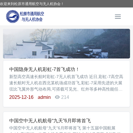
欢迎来到松原市通用航空与无人机协会！
T
o
g
g
l
e
n
a
中国隐身无人机彩虹-7首飞成功！
v
i
新型高空高速长航时彩虹-7无人机首飞成功 近日,彩虹-7高空高
g
速长航时无人机在西北某机场成功首飞,彩虹-7采用先进的大展
弦比飞翼外形气动布局,可搭载可见光、红外等多种高性能任务
a
载荷,具有航时长、升限高、巡航速度快、任务能力强等优点,满
t
2025-12-16
admin
214
足复杂条件下对地观测、数据保障等高端需求。 清晨的西北某
i
机场,外形科幻的彩虹-7无人机在跑道上加速滑跑,最终腾空而
o
起。这次成功首飞标志着我国成为全球少数几个掌握高
n
中国空中无人机航母“九天”6月即将首飞
中国空中无人机航母“九天”6月即将首飞 第十五届中国航展