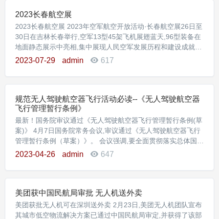
2023长春航空展
2023长春航空展 2023年空军航空开放活动·长春航空展26日至
30日在吉林长春举行,空军13型45架飞机展翅蓝天,96型装备在
地面静态展示中亮相,集中展现人民空军发展历程和建设成就。
7月27日,“天之翼”飞行表演队进行飞行表演。当日,2023年空军
2023-07-29
admin
617
航空开放活动·长春航空展继续在长春市举行。 作为2023年空
军航空开放活动·长春航空展的一大亮点,一场由2023架无人机
带来的集群表演拉开大
规范无人驾驶航空器飞行活动必读--《无人驾驶航空器
飞行管理暂行条例》
最新！国务院审议通过《无人驾驶航空器飞行管理暂行条例(草
案)》 4月7日国务院常务会议,审议通过《无人驾驶航空器飞行
管理暂行条例（草案）》。 会议强调,要全面贯彻落实总体国家
安全观,统筹发展和安全,以实施《条例》为契机,规范无人驾驶
2023-04-26
admin
647
航空器飞行以及有关活动,积极促进相关产业持续健康发展,有力
维护航空安全、公共安全、国家安全。 坚持安全为本,着眼生产
销售、组装改装、登
美团获中国民航局审批 无人机送外卖
美团获批无人机可在深圳送外卖 2月23日,美团无人机团队宣布
其城市低空物流解决方案已通过中国民航局审定,并获得了该部