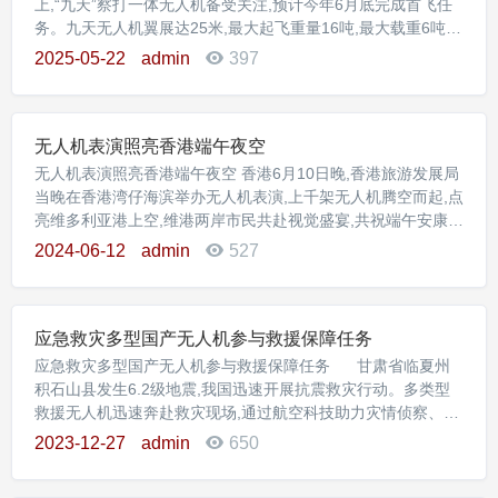
上,“九天”察打一体无人机备受关注,预计今年6月底完成首飞任
务。九天无人机翼展达25米,最大起飞重量16吨,最大载重6吨,
最大航程7000公里,航时大于12小时。“九天”无人机在机腹内搭
2025-05-22
admin
397
载“异构蜂巢任务舱”。在任务舱配备上百枚巡飞弹或小型无人
机,足可以成为“空中无人机航母”。 “九天”无人机04架机目前已
完成机体结构装配,正在进行系统安装
无人机表演照亮香港端午夜空
无人机表演照亮香港端午夜空 香港6月10日晚,香港旅游发展局
当晚在香港湾仔海滨举办无人机表演,上千架无人机腾空而起,点
亮维多利亚港上空,维港两岸市民共赴视觉盛宴,共祝端午安康。
当晚8时许,无人机表演的大幕拉开。一个以龙舟队“指挥官”为灵
2024-06-12
admin
527
感创作的卡通粽子在夜色中亮相,为即将参加2024年香港国际龙
舟邀请赛的健儿们打气。表演中,龙舟竞渡的画面活灵活现,仿佛
能听到比赛中激昂的鼓声。随后,无人机组成
应急救灾多型国产无人机参与救援保障任务
应急救灾多型国产无人机参与救援保障任务 甘肃省临夏州
积石山县发生6.2级地震,我国迅速开展抗震救灾行动。多类型
救援无人机迅速奔赴救灾现场,通过航空科技助力灾情侦察、引
导地面搜救、应急通信保障…… 翼龙-2H应急救灾型无人
2023-12-27
admin
650
机紧急出动,飞赴灾区开展应急通信保障和灾情侦察等任务。20