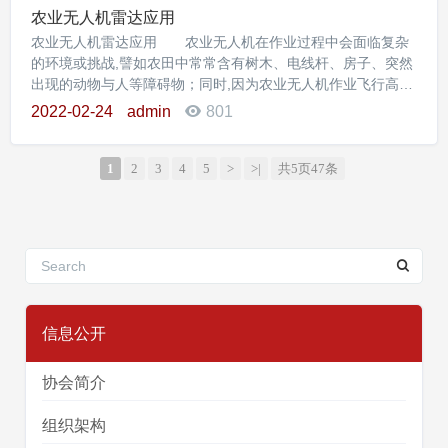
农业无人机雷达应用
农业无人机雷达应用 农业无人机在作业过程中会面临复杂
的环境或挑战,譬如农田中常常含有树木、电线杆、房子、突然
出现的动物与人等障碍物；同时,因为农业无人机作业飞行高度
普遍在离地 2-3 米,无人机雷达容易误将地面也识别为障碍物。
2022-02-24
admin
801
这就对农业无人机雷达提出了很高的要求,需要拥有很强的分辨
率和灵敏度来探测农田中的障碍物。全新极飞P10
1
2
3
4
5
>
>|
共5页47条
信息公开
协会简介
组织架构