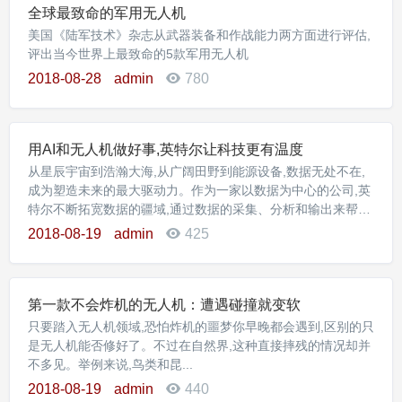
全球最致命的军用无人机
美国《陆军技术》杂志从武器装备和作战能力两方面进行评估,
评出当今世界上最致命的5款军用无人机
2018-08-28
admin
780
用AI和无人机做好事,英特尔让科技更有温度
从星辰宇宙到浩瀚大海,从广阔田野到能源设备,数据无处不在,
成为塑造未来的最大驱动力。作为一家以数据为中心的公司,英
特尔不断拓宽数据的疆域,通过数据的采集、分析和输出来帮助
人类探索未知、发现全新商机,借助科技创新的力量去触及更广
2018-08-19
admin
425
阔的空间。
第一款不会炸机的无人机：遭遇碰撞就变软
只要踏入无人机领域,恐怕炸机的噩梦你早晚都会遇到,区别的只
是无人机能否修好了。不过在自然界,这种直接摔残的情况却并
不多见。举例来说,鸟类和昆...
2018-08-19
admin
440