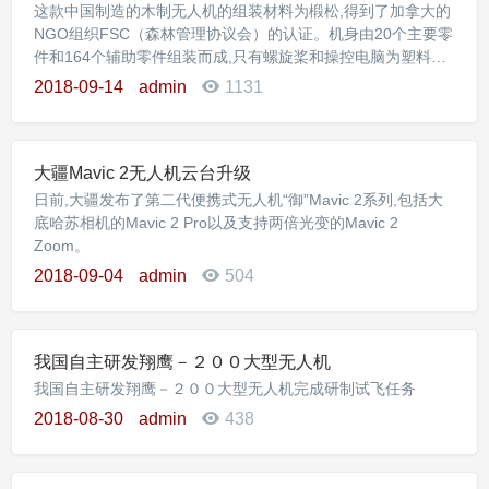
这款中国制造的木制无人机的组装材料为椴松,得到了加拿大的
NGO组织FSC（森林管理协议会）的认证。机身由20个主要零
件和164个辅助零件组装而成,只有螺旋桨和操控电脑为塑料材
质
2018-09-14
admin
1131
大疆Mavic 2无人机云台升级
日前,大疆发布了第二代便携式无人机“御”Mavic 2系列,包括大
底哈苏相机的Mavic 2 Pro以及支持两倍光变的Mavic 2
Zoom。
2018-09-04
admin
504
我国自主研发翔鹰－２００大型无人机
我国自主研发翔鹰－２００大型无人机完成研制试飞任务
2018-08-30
admin
438