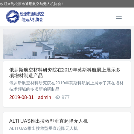
欢迎来到松原市通用航空与无人机协会！
T
o
g
g
l
e
n
a
俄罗斯航空材料研究院在2019年莫斯科航展上展示多
v
项增材制造产品
i
俄罗斯航空材料研究院在2019年莫斯科航展上展示了其在增材
g
技术领域的多项新的研制品
a
t
2019-08-31
admin
977
i
o
n
ALTI UAS推出搜救型垂直起降无人机
ALTI UAS推出搜救型垂直起降无人机