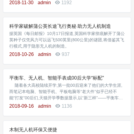
2018-11-30
admin
1192
科学家破解蒲公英长途飞行奥秘 助力无人机制造
据英国《每日邮报》10月17日报道,英国科学家彻底解开了蒲公
英种子仅凭风力可以远飞500英里(800公里)的谜团,将借鉴其飞
行模式,用于隐形无人机的制造。
2018-10-26
admin
937
平衡车、无人机、智能手表成00后大学“标配”
随着各大高校陆续开学,第一批00后迎来了他们的大学生涯,
而笔记本电脑、智能手机、平板电脑等“老大件”似乎已经不
能“打发”00后们,天猫开学季数据显示,以“新三样”——平衡车、
无人机、智能手表为代表的新兴科技产品得到了00后最多的订
2018-09-16
admin
1136
单,随着他们进入校园。
木制无人机环保又便捷